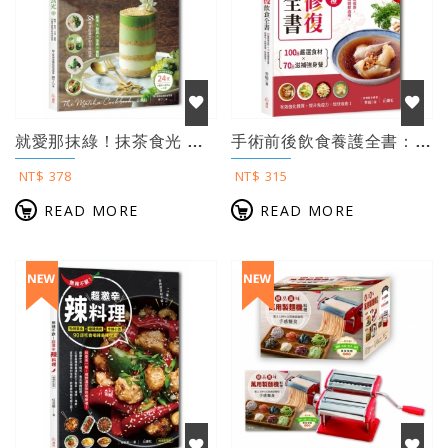
就愛那抹綠！抹茶食光 ：輕食×飲品×冰品×甜點，38種甘醇微苦的美味提案（附24...
手術前後飲食養護全書：第一本專為手術、電療、化療病友量身設計，70道時蔬、魚肉、...
NT$ 378
NT$ 315
READ MORE
READ MORE