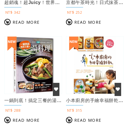
超銷魂！超Juicy！世界上最好吃的雞料理（暢銷好評版）
京都午茶時光！日式抹茶幸福甜點【暢銷修訂版】：26種口感細膩、風味濃郁的手作點心...
NT$ 342
NT$ 252
READ MORE
READ MORE
一鍋到底！搞定三餐的湯料理 ：一鍋多變，106道營養滿點的溫暖美味，當主食也能大...
小本廚房的手繪幸福餅乾【超值加量版】
NT$ 288
NT$ 315
READ MORE
READ MORE