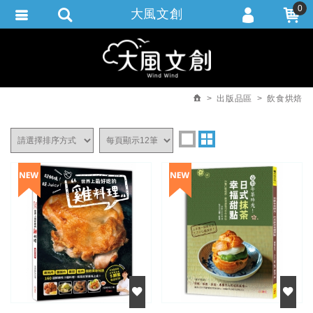
0
大風文創
會員登入
繁體中文
會員註冊
忘記密碼
出版品區
飲食烘焙
訂單查詢
追蹤清單