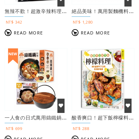
無辣不歡！超激辛辣料理 【暢銷新裝版】
絕品美味！萬用製麵機料理（附萬用製麵機）：免揉、免擀，9段麵皮厚度×2款切麵器組...
NT$ 342
NT$ 1,280
READ MORE
READ MORE
一人食の日式萬用鑄鐵鍋料理 ：附萬用鑄鐵鍋【暢銷增訂版】
酸香爽口！超下飯檸檬料理 ：80道停不了口的澎湃好味道，完整品嚐檸檬的百變風味！...
NT$ 699
NT$ 288