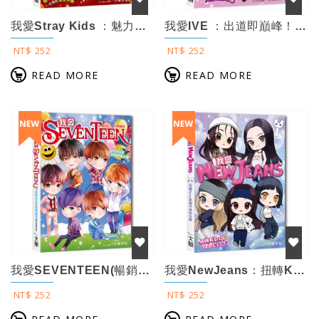
我愛Stray Kids ：魅力席捲全球！現象級頂流男團
我愛IVE ：出道即巔峰！大勢完顏女團
NT$ 252
NT$ 252
READ MORE
READ MORE
我愛SEVENTEEN(暢銷增訂版)： 從詞曲到舞蹈一手包辦！自給自足全能偶像天...
我愛NewJeans：扭轉Kpop的新聲代怪物女團
NT$ 252
NT$ 252