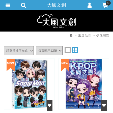
0
大風文創
會員登入
繁體中文
會員註冊
忘記密碼
出版品區
偶像潮流
訂單查詢
追蹤清單