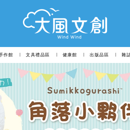
手作館
文具禮品區
健康館
出版品區
雜