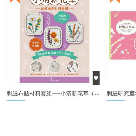
刺繡布貼材料套組──小清新花草（含完整教學影片＋原...