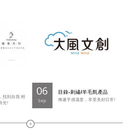
06
目錄-刺繡/羊毛氈產品
，找到自我 輕
傳遞手感溫度，享受美好日常!
Sep
時光!