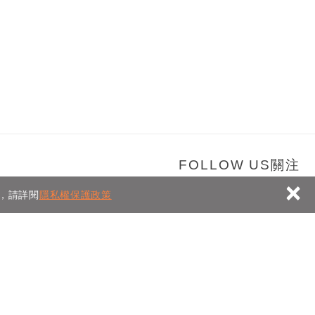
×
容，請詳閱
隱私權保護政策
TOUCH聯絡資訊
-0701
ail.com
灣 新北市新店區中正路499號4樓
Zhongzheng Rd., Xindian Dist., New Taipai City 231, Taiwan (R.O.C.)