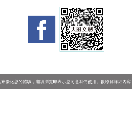
等資訊來優化您的體驗，繼續瀏覽即表示您同意我們使用。欲瞭解詳細內
GET IN 
886-2-2218
rph.log@gm
23148台
4F.,No.499, 