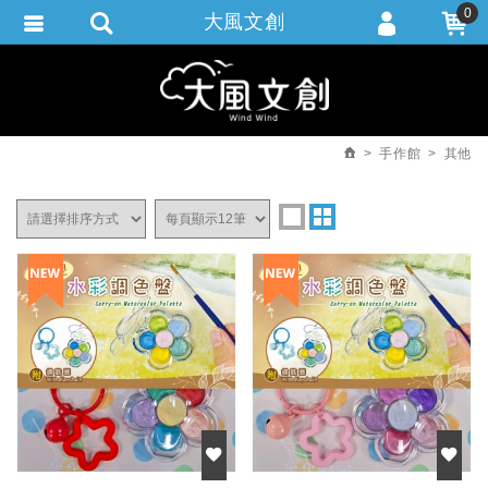
0
大風文創
會員登入
繁體中文
會員註冊
忘記密碼
手作館
其他
訂單查詢
追蹤清單