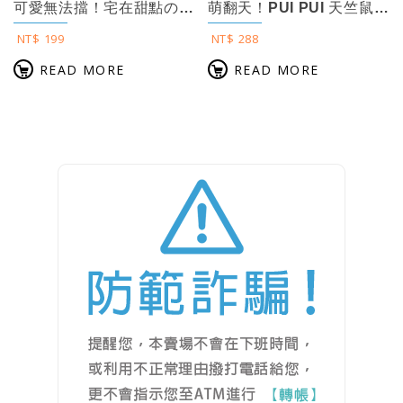
可愛無法擋！宅在甜點の羊毛氈Q萌小動物：暖心治癒！繪本×手作×食譜的驚喜結合
萌翻天！PUI PUI 天竺鼠車車の手作大冒險 ：全面網羅！羊毛氈×不織布×編織...
NT$ 199
NT$ 288
READ MORE
READ MORE