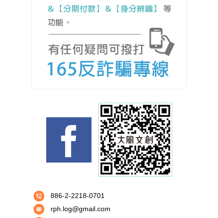
886-2-2218-0701
rph.log@gmail.com