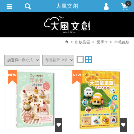
0
大風文創
會員登入
繁體中文
會員註冊
忘記密碼
出版品區
愛手作
羊毛氈類
訂單查詢
追蹤清單