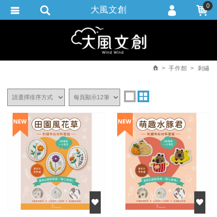
0
大風文創
會員登入
繁體中文
會員註冊
忘記密碼
手作館
刺繡
訂單查詢
追蹤清單