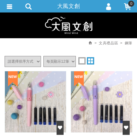
0
大風文創
會員登入
繁體中文
會員註冊
忘記密碼
文具禮品區
鋼筆
訂單查詢
追蹤清單