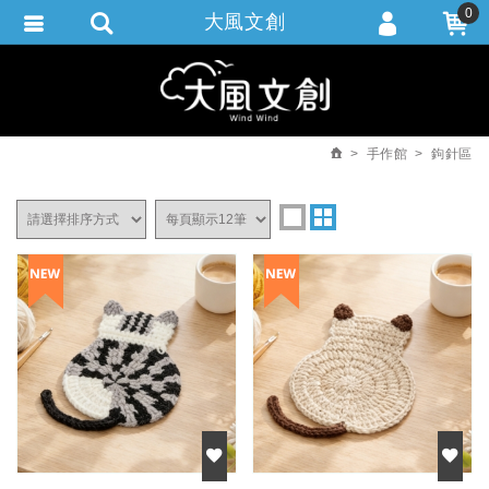
0
大風文創
會員登入
繁體中文
會員註冊
忘記密碼
手作館
鉤針區
訂單查詢
追蹤清單