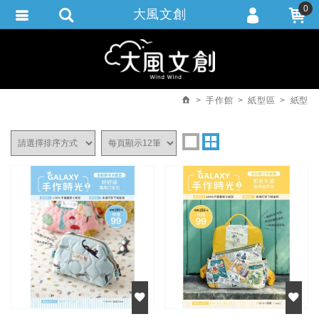
0
大風文創
會員登入
繁體中文
會員註冊
忘記密碼
手作館
紙型區
紙型
訂單查詢
追蹤清單