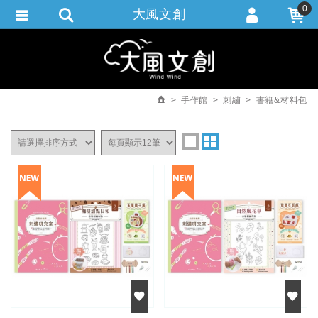
0
大風文創
會員登入
繁體中文
會員註冊
忘記密碼
手作館
刺繡
書籍&材料包
訂單查詢
追蹤清單