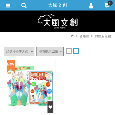
0
大風文創
會員登入
繁體中文
會員註冊
忘記密碼
健康館
對症五趾襪
訂單查詢
追蹤清單