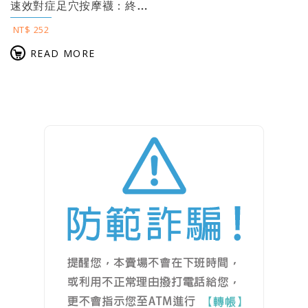
速效對症足穴按摩襪：終結痠痛，一按見效！ 【附健體足穴掛圖】
NT$ 252
READ MORE