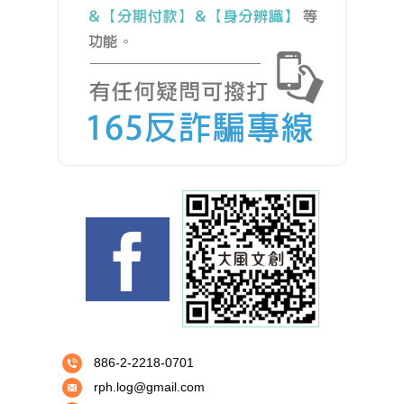
886-2-2218-0701
rph.log@gmail.com