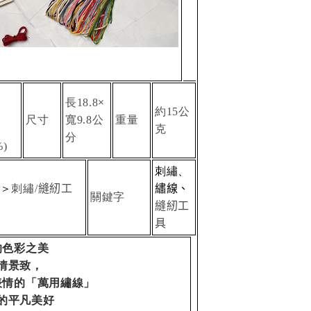
長
×
18.8
約
公
15
尺寸
寬
公
重量
9.8
克
分
%)
刺繡、
＞
刺繡
縫紉工
繡線、
/
關鍵字
縫紉工
具
的色彩之美
情景致，
表情的「萬用繡線」
的平凡美好