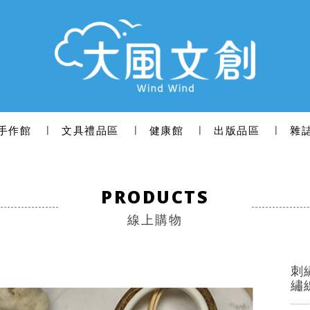
手作館
文具禮品區
健康館
出版品區
雜
PRODUCTS
線上購物
刺
繡