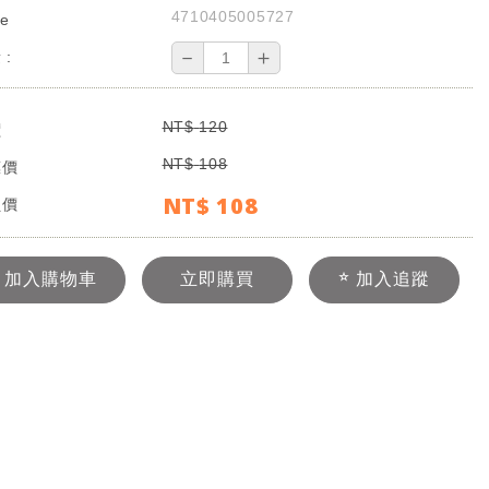
4710405005727
e
－
＋
 :
NT$
120
價
NT$
108
惠價
NT$
108
員價
加入購物車
立即購買
加入追蹤