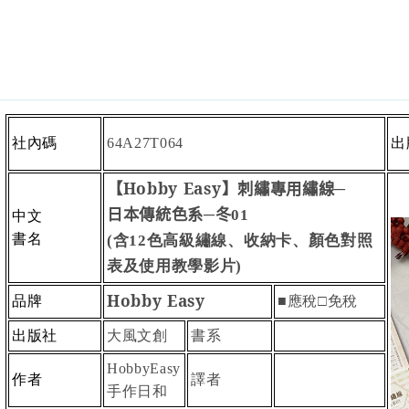
社內碼
出
64A27T064
【
Hobby Easy
】
刺繡專用繡線
─
日本傳統色系
─
冬
中文
01
書名
含
色高級繡線、收納卡、顏色對照
(
12
表及使用教學影片
)
Hobby Easy
品牌
■應稅□免稅
出版社
大風文創
書系
HobbyEasy
作者
譯者
手作日和