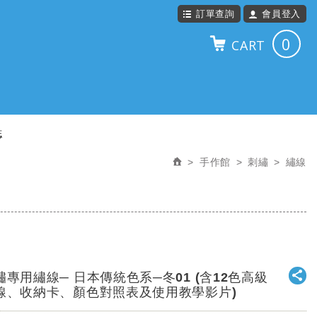
訂單查詢
會員登入
0
CART
誌
手作館
刺繡
繡線
繡專用繡線─ 日本傳統色系─冬01 (含12色高級
線、收納卡、顏色對照表及使用教學影片)