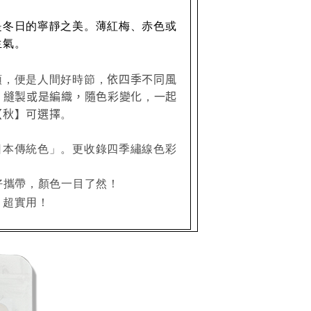
是冬日的寧靜之美。薄紅梅、赤色或
生氣。
頭，便是人間好時節，
依四季不同風
、縫製或是編織，隨色彩變化
，
一起
【秋】可選擇
。
日本傳統色」。更收錄四季繡線色彩
。
好
攜帶，顏色一目了然！
，超實用！