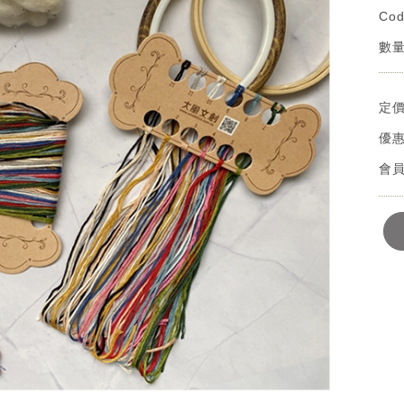
Cod
數量
定
優
會