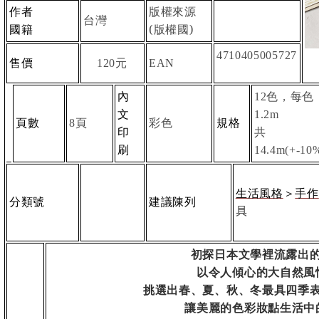
作者
版權來源
台灣
國籍
(版權國)
4710405005727
售價
元
120
EAN
內
色，每色
12
文
1.2m
頁數
頁
彩色
規格
8
印
共
刷
14.4m(+-10
生活風格
＞
手作
分類號
建議陳列
具
初探日本文學裡流露出
以令人傾心的大自然風
挑選出春、夏、秋、冬最具四季
讓美麗的色彩妝點生活中