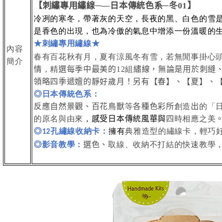
【
刺繡專用繡線
─
—
日本傳統色系
─
冬
】
01
冷冽的寒冬，帶著灰的天空，長夜的黑、白色的雪
是香色的出現，也為冷傲的氣息中增添一份溫暖的
★刺繡專用繡線★
內容
春有百花秋有月，夏有涼風冬有雪，若無閒事掛心
簡介
情
，精
選每季中最美的
組
繡線，無論是用於刺縫
12
領略四季遞嬗的靜好歲月！另有【春】、【夏】、
◎日本傳統色系：
反應自然景觀、百花鳥獸
等
各種色彩所
創造
出
的「
的原名與由來
，
感受日本傳統風華與
四
時相應之美
◎
孔繡線收納卡：
擁有
典雅造型的繡線卡，輕巧
12
◎影音教學：
選色、
取線、收納不打結的快速教學