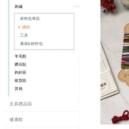
刺繡
材料包專區
繡線
工具
書籍&材料包
羊毛氈
鑽石貼
鉤針區
紙型區
其他
文具禮品區
健康館