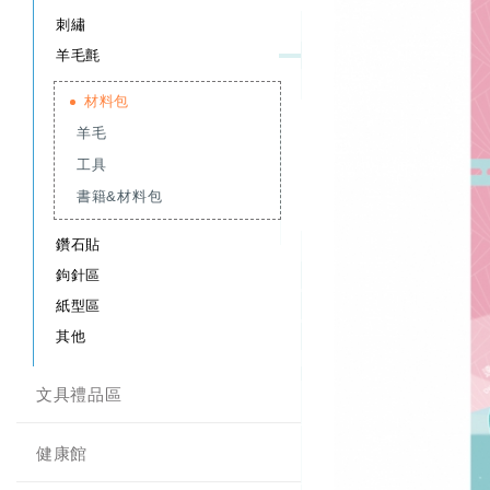
刺繡
羊毛氈
材料包
羊毛
工具
書籍&材料包
鑽石貼
鉤針區
紙型區
其他
文具禮品區
健康館