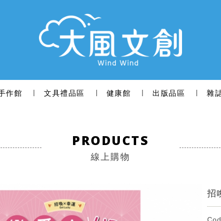
手作館
文具禮品區
健康館
出版品區
雜
PRODUCTS
線上購物
招
Cod