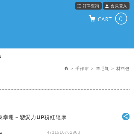
訂單查詢
會員登入
0
CART
誌
手作館
羊毛氈
材料包
喚幸運－戀愛力UP粉紅達摩
4711510762963
e