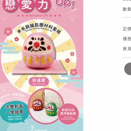
數量
定
優
會