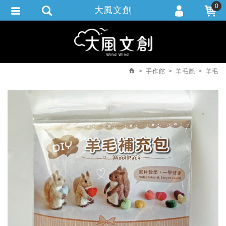
0
大風文創
會員登入
繁體中文
會員註冊
忘記密碼
手作館
羊毛氈
羊毛
訂單查詢
追蹤清單