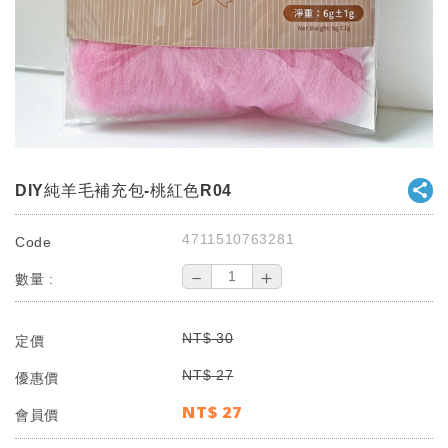
DIY純羊毛補充包-桃紅色R04
4711510763281
Code
－
＋
數量 :
NT$
30
定價
NT$
27
優惠價
NT$
27
會員價