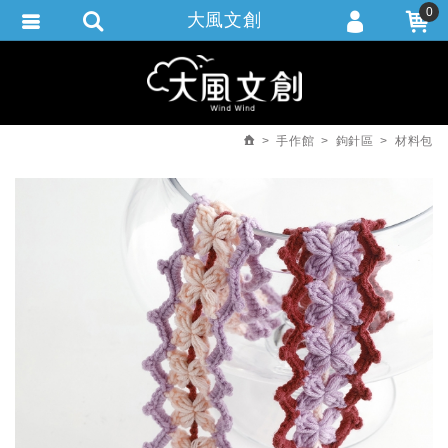
0
大風文創
會員登入
繁體中文
會員註冊
忘記密碼
手作館
鉤針區
材料包
訂單查詢
追蹤清單