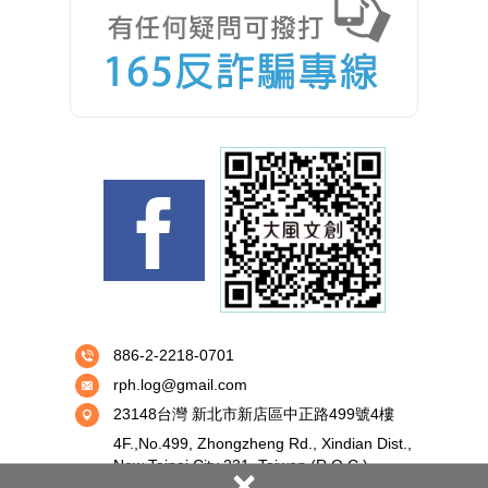
886-2-2218-0701
rph.log@gmail.com
23148台灣 新北市新店區中正路499號4樓
4F.,No.499, Zhongzheng Rd., Xindian Dist.,
New Taipai City 231, Taiwan (R.O.C.)
×