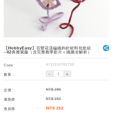
【HobbyEasy】百變花漾編織鉤針材料包套組
─02典雅紫藤（含完整教學影片＋織圖全解析）
4711510762758
Code
－
＋
數量 :
NT$
280
定價
NT$
252
優惠價
NT$
252
會員價