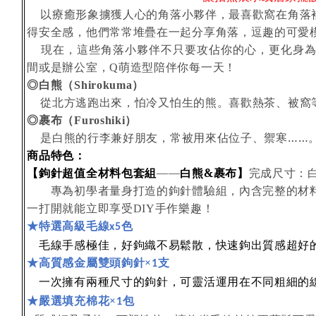
以療癒形象擄獲人心的角落小夥伴，最喜歡窩在角落
得安全感，他們常常堆疊在一起分享角落，逗趣的可愛
現在，這些角落小夥伴不只要攻佔你的心，更化身
間或是辦公室，
萌造型陪伴你每一天！
Q
◎白熊（
）
Shirokuma
從北方逃跑出來，怕冷又怕生的熊。喜歡熱茶、被窩
◎裹布（
）
Furoshiki
是白熊的行李兼好朋友，常被用來佔位子、禦寒……
商品特色：
【鉤針超值全材料包套組
——
白熊&裹布】
完成尺寸：
專為初學者量身打造的鉤針體驗組，內含完整的材
一打開就能立即享受
手作樂趣！
DIY
★
特選高級毛線
色
x5
容
毛線手感極佳，好鉤織不易鬆散，快速鉤出質感超好
介
★高質感
金屬雙頭鉤針×
支
1
一次擁有兩種尺寸的鉤針，可靈活運用在不同粗細的
★嚴選填充棉花
×
包
1