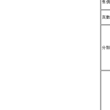
售
頁
分