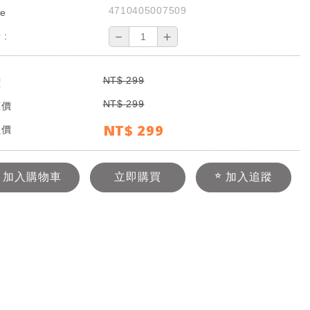
4710405007509
e
－
＋
 :
NT$
299
價
NT$
299
惠價
NT$
299
員價
加入購物車
立即購買
加入追蹤