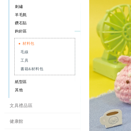
刺繡
羊毛氈
鑽石貼
鉤針區
材料包
毛線
工具
書籍&材料包
紙型區
其他
文具禮品區
健康館