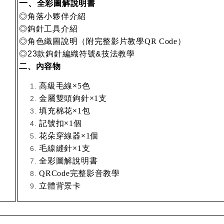
一、
全彩圖解說明書
◎
角落小夥伴介紹
◎
鉤針工具介紹
◎
角色織圖說明（附完整影片教學
）
QR Code
◎
款鉤針編織符號
技法教學
23
&
二、內容物
高級毛線×
色
5
錄
金屬雙頭鉤針×
支
1
填充棉花×
包
1
記號扣×
個
1
花朵穿線器×
個
1
毛線縫針×
支
1
全彩圖解說明書
完整影音教學
QRCode
立體背景卡