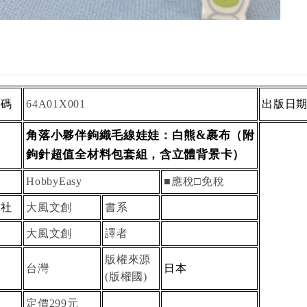
內碼
出版日
64A01X001
角落小夥伴鉤織毛線娃娃：白熊&裹布（附
文
名
鉤針超值全材料包套組，含立體背景卡）
牌
■應稅□免稅
HobbyEasy
版社
大風文創
書系
者
大風文創
譯者
者
版權來源
台灣
日本
籍
版權國
(
)
定價
元
299