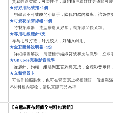
質感輕盈柔軟，可塑性佳，讓鉤織毛線娃娃更蓬鬆可
★
好好用記號扣×
個
1
初學者不可或缺的小幫手，降低鉤錯的機率，讓製作
★
可愛花朵穿線器×
個
1
特製穿線器，造型療癒又好拿，讓穿線又快又準。
★
專用毛線縫針
支
1
專為毛線打造，針孔較大，好繡又耐用。
★
全彩圖解說明書×
份
1
詳細織圖解說，清楚標示編織符號和技法教學，立即
★
完整影音教學
QR Code
從起針、鉤織、組裝到五官刺繡完成，全程影音示範
★
立體背景卡
可當作拍照裝飾，也可在背面寫上祝福話語，傳遞滿
※材料包內容物，請以實際商品為準
【白熊
裹布超值全材料包套組】
&