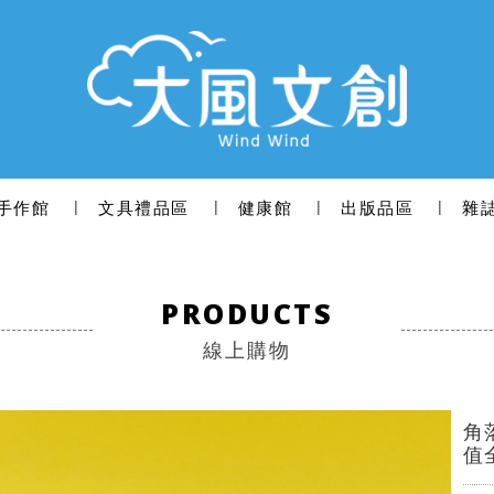
手作館
文具禮品區
健康館
出版品區
雜
PRODUCTS
線上購物
角
值