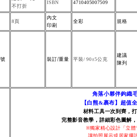
價
ISBN
4710405007509
不打折
內文
數
頁
全彩
規格
8
印刷
建議
類號
裝訂/重量
平裝
±
公克
/ 90
5
陳列
角落小夥伴鉤織
【
白熊
裹布
】
超值
&
材料工具一次到齊，
完整影音教學，詳細彩色圖解
※獨家精心設計「立體
讓拍照展示或居家擺