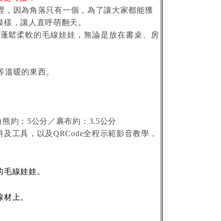
裡，因為角落只有一個，為了讓大家都能獲
模樣，讓人直呼萌翻天。
為蓬鬆柔軟的毛線娃娃，無論是放在書桌、房
等溫暖的東西。
。
白熊約：
公分／裹布約：
公分
5
3.5
料及工具，以及
全程示範影音教學，
QRCode
的毛線娃娃。
線材上。