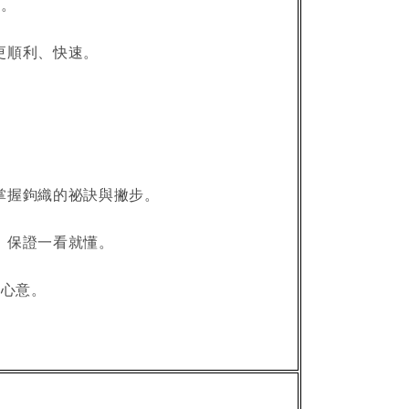
愛。
更順利、快速。
掌握鉤織的祕訣與撇步。
，保證一看就懂。
滿心意。