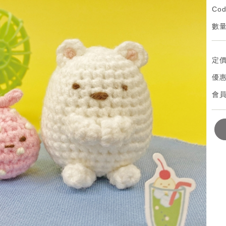
Cod
數量
定
優
會