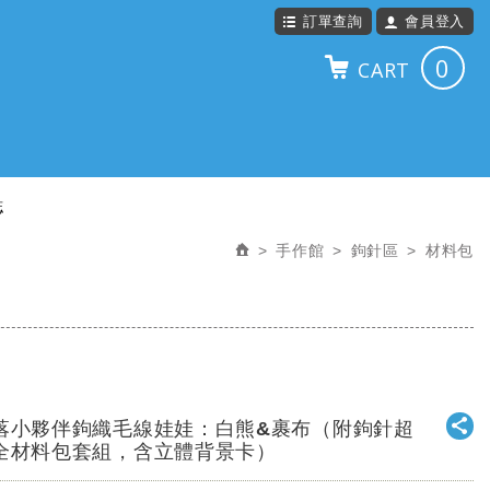
訂單查詢
會員登入
0
CART
誌
手作館
鉤針區
材料包
落小夥伴鉤織毛線娃娃：白熊&裹布（附鉤針超
全材料包套組，含立體背景卡）