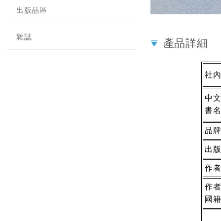
出版品區
雜誌
產品詳細
社
中
書
品
出
作
作
國