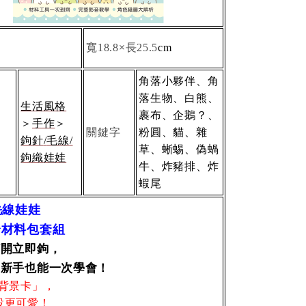
寬
×長
18.8
25.5
cm
角落小夥伴、角
落生物、白熊、
生活風格
裹布、企鵝？、
＞
手作
＞
關鍵字
粉圓、貓、雜
鉤針
毛線
/
/
草、蜥蜴、偽蝸
鉤織
娃娃
牛、炸豬排、炸
蝦尾
毛線娃娃
全材料包套組
打開立即鉤，
，新手也能一次學會！
背景卡」，
設更可愛！