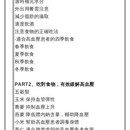
適時補充水分
外出用餐需注意
減少脂肪的攝取
適度飲酒
注意食物的正確吃法
適合高血壓患者的四季飲食
‧
春季飲食
夏季飲食
秋季飲食
冬季飲食
、吃對食物，有效緩解高血壓
PART2
五穀類
玉米
保持血管彈性
蕎麥
抑制血壓上升
燕麥
降低體內鈉含量，輔助降血壓
小米
幫助高血壓患者調養身體
薏仁
適合脾胃虛弱的高血壓患者食用