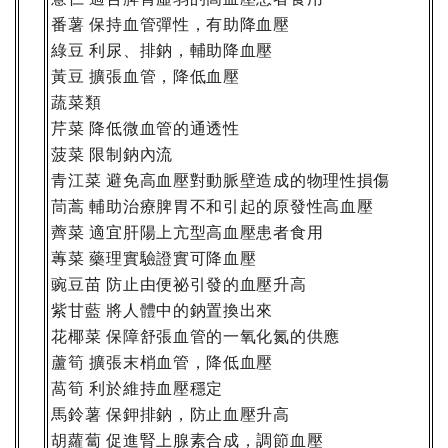
番薯
保持血管彈性，有助降血壓
綠豆
利尿、排鈉，輔助降血壓
黃豆
擴張血管，降低血壓
蔬菜類
芹菜
降低微血管的通透性
菠菜
限制鈉內流
青江菜
避免高血壓對動脈壁造成的物理性損傷
茼蒿
輔助治療脾胃不和引起的原發性高血壓
薺菜
適宜肝陽上亢型高血壓患者食用
蓴菜
藥理實驗證實可降血壓
豌豆苗
防止由便祕引發的血壓升高
紫甘藍
將人體中的鈉置換出來
花椰菜
保障舒張血管的一氧化氮的供應
蘆筍
擴張末梢血管，降低血壓
萵筍
利於維持血壓穩定
馬鈴薯
保鉀排鈉，防止血壓升高
胡蘿蔔
促進腎上腺素合成，調節血壓