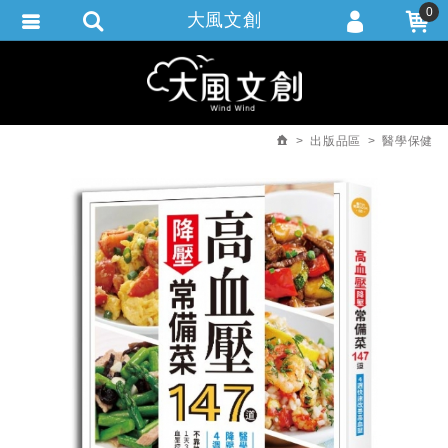
0
大風文創
會員登入
繁體中文
會員註冊
忘記密碼
出版品區
醫學保健
訂單查詢
追蹤清單