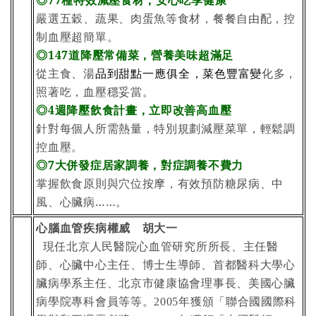
◎77
種特效減壓食材，安心吃享健康
嚴選五穀、蔬果、肉蛋魚等食材，餐餐自由配，控
制血壓超簡單。
◎147道降壓常備菜，營養美味超滿足
從主食、湯
品到甜點
一應俱全
，菜色豐富變
化多，
照著吃，血壓穩妥當。
◎4週降壓飲食計畫，立即改善高血壓
針對每個人所需熱量，特別規劃減壓菜單，輕鬆調
控血壓。
◎7大併發症居家調養，對症調養不費力
掌握飲食原則與穴位按摩，有效預防糖尿病、中
風、心臟病……。
心腦血管疾病權威 胡大一
現任北京人民醫院心血管研究所所長、主任醫
師、心臟中心主任、博士生導師、首都醫科大學心
臟病學系主任、北京市健康協會理事長、美國心臟
病學院專科會員等等。
年獲頒「聯合國國際科
2005