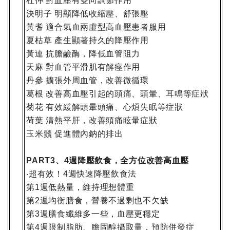
杜仲
對血壓有雙向調節作用
決明子
明顯降低收縮壓、舒張壓
黃耆
適合氣血兩虛型高血壓患者服用
夏枯草
產生顯著持久的降壓作用
黃連
抗膽鹼酶，降低血管阻力
天麻
對血管平滑肌有解痙作用
丹參
擴張外周血管，改善微循環
葛根
改善高血壓引起的頭痛、頭暈、耳鳴等症狀
菊花
有效緩解頭暈頭痛、心煩失眠等症狀
荷葉
清熱平肝，改善頭痛眩暈症狀
玉米鬚
促進體內鈉的排出
、
週降壓飲食，全方位改善高血壓
PART3
4
超有效！
週快速降壓飲食法
‧
4
第
週低熱量，維持理想體重
1
第
週均衡膳食，營養不過剩也不欠缺
2
第
週膳食纖維多一些，血壓更穩定
3
第
週限制脂肪、膽固醇攝取量，預防併發症
4