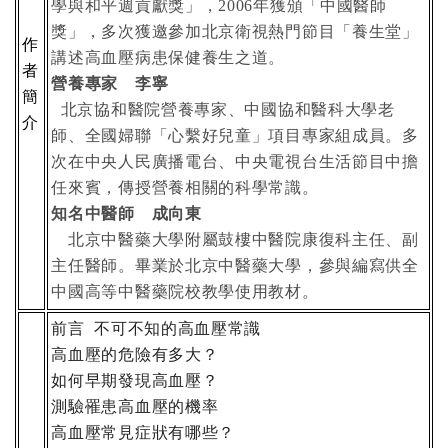
學與和平週貢獻獎」，
年獲頒「中國醫師
2006
獎」，多次獲邀參加北京衛視熱門節目「養生堂」
作
講述高血壓病患保健養生之道。
者
營養專家 李寧
簡
北京協和醫院營養專家、中國協和醫科大學老
介
師、全國婦聯「心繫好兒童」項目專家組成員。多
次在中央人民廣播電台、中央電視台生活節目中擔
任來賓，傳授營養相關的科學常識。
知名中醫師 成向東
北京中醫藥大學附屬鼓樓中醫院康復科主任、副
主任醫師。畢業於北京中醫藥大學，參與編寫供全
中國高等中醫藥院校教學使用教材。
前言
不可不知的高血壓常識
高血壓的危險有多大？
如何早期發現高血壓？
測驗罹患高血壓的機率
高血壓常見症狀有哪些？