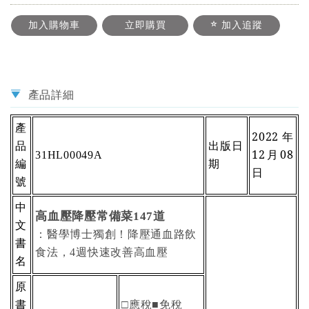
加入購物車
立即購買
加入追蹤
產品詳細
產
2022
年
品
出版日
12月08
31HL00049A
編
期
日
號
中
高血壓降壓常備菜
道
147
文
：醫學博士獨創！降壓通血路飲
書
食法，
週快速改善高血壓
4
名
原
書
□應稅■免稅