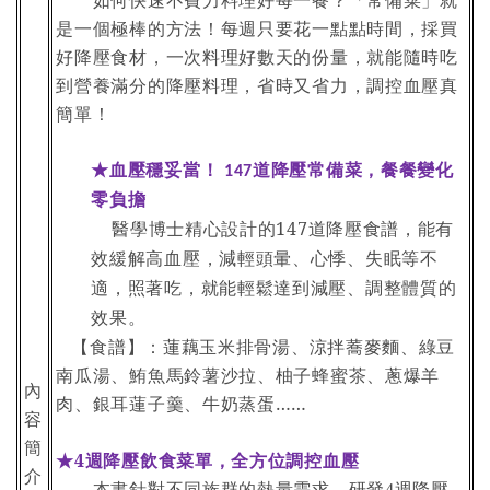
如何快速不費力料理好每一餐？「常備菜」就
是一個極棒的方法！每週只要花一點點時間，採買
好降壓食材，一次料理好數天的份量，就能隨時吃
到營養滿分的降壓料理，省時又省力，調控血壓真
簡單！
★血壓穩妥當！
道降壓常備菜，餐餐變化
147
零負擔
醫學博士精心設計的147道降壓食譜，能有
效緩解高血壓，減輕頭暈、心悸、失眠等不
適，照著吃，就能輕鬆達到減壓、調整體質的
效果。
【食譜】：蓮藕玉米排骨湯、涼拌蕎麥麵、綠豆
南瓜湯、鮪魚馬鈴薯沙拉、柚子蜂蜜茶、蔥爆羊
內
肉、銀耳蓮子羹、牛奶蒸蛋……
容
簡
★4週降壓飲食菜單，全方位調控血壓
介
本書針對不同族群的熱量需求，研發
週降壓
4