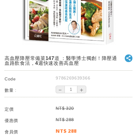
高血壓降壓常備菜147道 ：醫學博士獨創！降壓通
血路飲食法，4週快速改善高血壓
9786269639366
Code
－
＋
數量 :
NT$
320
定價
NT$
288
優惠價
NT$
288
會員價