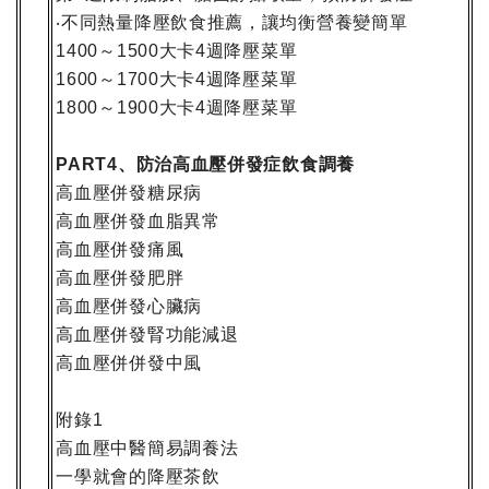
不同熱量降壓飲食推薦，讓均衡營養變簡單
‧
～
大卡
週降壓菜單
1400
1500
4
～
大卡
週降壓菜單
1600
1700
4
～
大卡
週降壓菜單
1800
1900
4
、防治高血壓併發症飲食調養
PART4
高血壓併發糖尿病
高血壓併發血脂異常
高血壓併發痛風
高血壓併發肥胖
高血壓併發心臟病
高血壓併發腎功能減退
高血壓併併發中風
附錄
1
高血壓中醫簡易調養法
一學就會的降壓茶飲