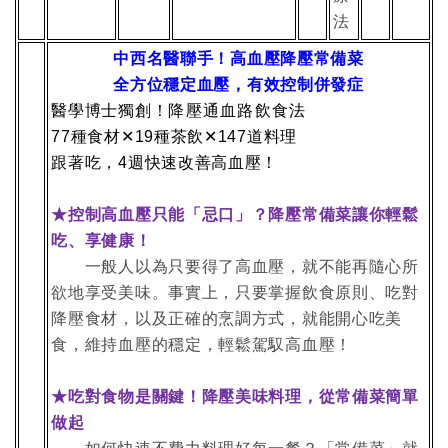
法
中西名醫聯手！高血壓降壓常備菜
全方位穩定血壓，有效控制併發症
醫學博士獨創！
降壓通血路飲食法
種食材
種茶飲
道料理
77
✕
19
✕
147
跟著吃，
週快速改善高血壓！
4
控制高血壓只能「忌口」？降壓常備菜讓你輕鬆
★
吃、享健康！
一般人以為只要得了高血壓，就不能再隨心所
欲地享受美味。事實上，只要掌握飲食原則、吃對
降壓食材，以及正確的烹調方式，就能開心吃美
食，維持血壓的穩定，輕鬆駕馭高血壓！
★吃對食物是關鍵！降壓美味料理，從常備菜簡單
做起