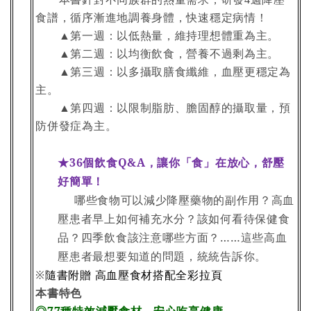
食譜，循序漸進地調養身體，快速穩定病情！
第一週：以低熱量，維持理想體重為主。
▲
第二週：以均衡飲食，營養不過剩為主。
▲
第三週：以多攝取膳食纖維，血壓更穩定為
▲
主。
第四週：以限制脂肪、膽固醇的攝取量，預
▲
防併發症為主。
★36個飲食Q&A，讓你「食」在放心，舒壓
好簡單！
哪些食物可以減少降壓藥物的副作用？高血
壓患者早上如何補充水分？該如何看待保健食
品？四季飲食該注意哪些方面？……這些高血
壓患者最想要知道的問題，統統告訴你。
※
隨書附贈
高血壓食材搭配全彩拉頁
本書特色