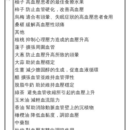
柚子
高血壓患者的最佳食療水果
柿子
防止血管硬化，改善高血壓
烏梅
適合有頭暈、失眠症狀的高血壓患者食用
桑椹
緩解高血壓性頭痛
其他
核桃
抑制心理壓力造成的血壓升高
蓮子
擴張周圍血管
大蔥
防止血壓升高所致的頭暈
大蒜
助於血壓穩定
生薑
減少膽固醇的生成，促進血液循環
醋
擴張血管並維持血管彈性
脫脂牛奶
助於維持血壓穩定
綠茶
避免血管收縮所引起的血壓上升
玉米油
減輕血流阻力
香油
幫助消除動脈血管壁上的沉積物
橄欖油
降低血黏度，調節血壓
中藥類