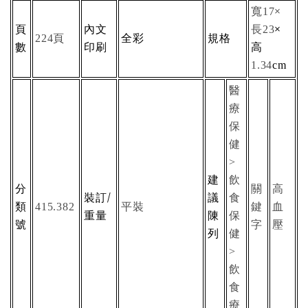
寬
×
17
頁
內文
長
×
23
頁
全彩
規格
224
數
印刷
高
1.34
cm
醫
療
保
健
>
建
飲
分
關
高
裝訂/
議
食
類
平裝
鍵
血
415.382
重量
陳
保
號
字
壓
列
健
>
飲
食
療