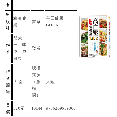
名
出
繪虹企
每日健康
版
書系
業
BOOK
社
胡大
作
一、李
譯者
者
寧、成
向東
版權
作
來源
者
大陸
（版
大陸
國
權
籍
國）
售
元
320
ISBN
9786269639366
價