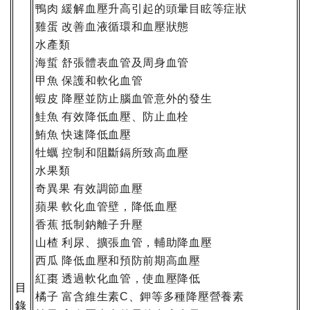
鴨肉
緩解血壓升高引起的頭暈目眩等症狀
雞蛋
改善血液循環和血壓狀態
水產類
海蜇
舒張體表血管及周身血管
甲魚
保護和軟化血管
蝦皮
降壓並防止腦血管意外的發生
鮭魚
有效降低血壓、防止血栓
鮪魚
快速降低血壓
牡蠣
控制和阻斷鎘所致高血壓
水果類
奇異果
有效調節血壓
蘋果
軟化血管壁，降低血壓
香蕉
抵制鈉離子升壓
山楂
利尿、擴張血管，輔助降血壓
西瓜
降低血壓和預防前期高血壓
紅棗
透過軟化血管，使血壓降低
目
橘子
富含維生素
、鉀等多種降壓營養素
C
錄